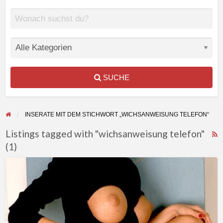
SUCHE
INSERATE MIT DEM STICHWORT „WICHSANWEISUNG TELEFON“
Listings tagged with "wichsanweisung telefon"
(1)
F
f
Wichsanleitung
a
am
t
Telefon
w
dominanter
t
Telefonsex